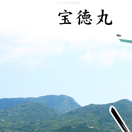
イカダ釣り|宝徳丸