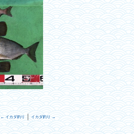
←
イカダ釣り
イカダ釣り
→