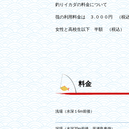
釣りイカダの料金について
筏の利用料金は ３.０００円 （税
女性と高校生以下 半額 （税込）
料金
浅場（水深１6m前後）
深場（水深20m前後 平瀬島東側）