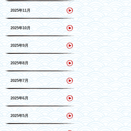
2025年11月
2025年10月
2025年9月
2025年8月
2025年7月
2025年6月
2025年5月