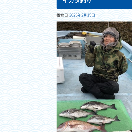
イカダ釣り
投稿日
2025年2月15日