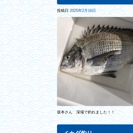
投稿日
2025年2月16日
坂本さん 深場で釣れました！！