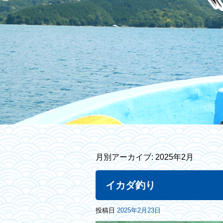
月別アーカイブ:
2025年2月
イカダ釣り
投稿日
2025年2月23日